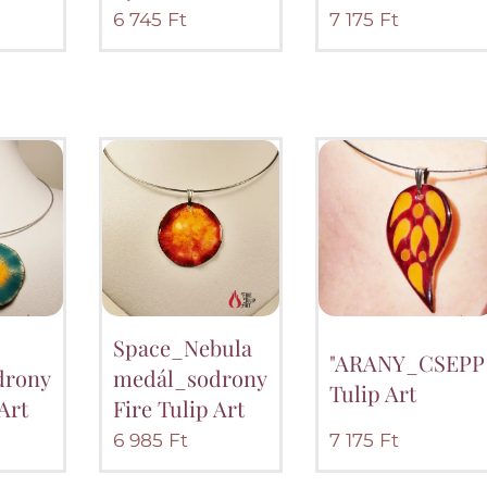
6 745
Ft
7 175
Ft
Space_Nebula
"ARANY_CSEPPE
drony_nyakláncon-
medál_sodrony_nyakláncon-
Tulip Art
 Art
Fire Tulip Art
6 985
Ft
7 175
Ft