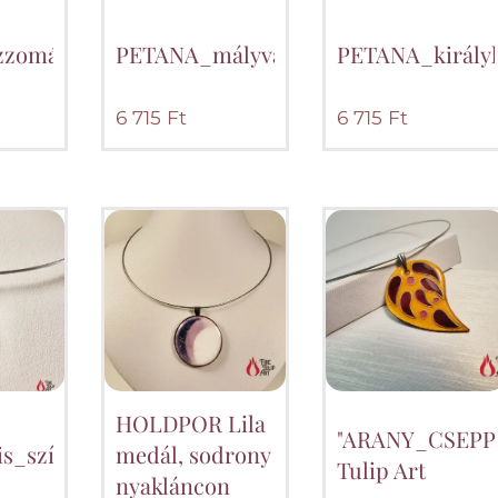
űzzománc_medál_ametiszttel_lila_szalagon_Firetu
PETANA_mályva_achát_gyöngyös_me
PETANA_király
6 715
Ft
6 715
Ft
HOLDPOR Lila
"ARANY_CSEPPE
s_szív_medál_sodrony_nyakláncon
medál, sodrony
Tulip Art
nyakláncon