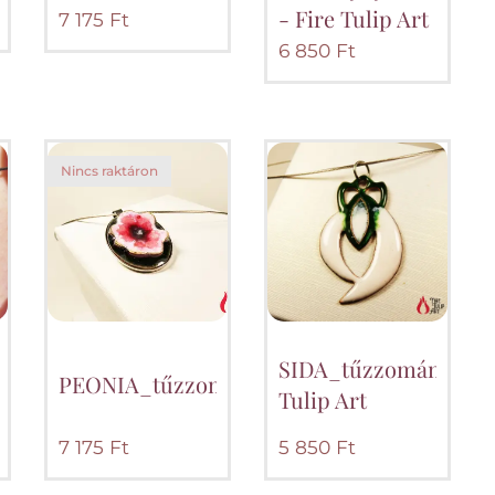
- Fire Tulip Art
7 175
Ft
6 850
Ft
Nincs raktáron
K"_tűzzománc_medál_nyakláncon_Fire
SIDA_tűzzománc_med
PEONIA_tűzzománc_medál_nyakláncon_Fi
Tulip Art
7 175
Ft
5 850
Ft