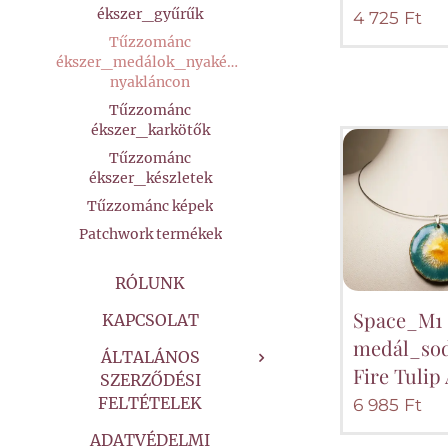
ékszer_gyűrűk
4 725
Ft
Tűzzománc
ékszer_medálok_nyakékek
nyakláncon
Tűzzománc
ékszer_karkötők
Tűzzománc
ékszer_készletek
Tűzzománc képek
Patchwork termékek
RÓLUNK
Space_M1
KAPCSOLAT
medál_so
ÁLTALÁNOS
Fire Tulip
SZERZŐDÉSI
FELTÉTELEK
6 985
Ft
ADATVÉDELMI