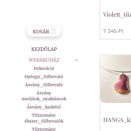
Violett_t
7 245
Ft
KOSÁR
KEZDŐLAP
WEBÁRUHÁZ
Dekoráció
Gyöngy_fülbevaló
Ásvány_fülbevaló
Ásvány
medálok_nyakláncok
Ásvány_karkötő
Tűzzománc
HANGA_ki
ékszer_fülbevalók
Tűzzománc