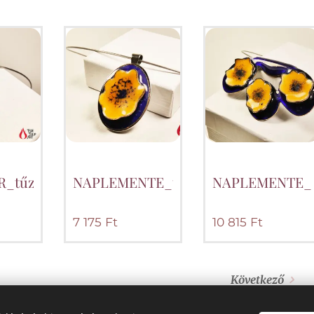
_tűzzománc_medál_nyakláncon_FireTulipArt
NAPLEMENTE_tűzzománc_medál_nyak
NAPLEMENTE_tű
7 175
Ft
10 815
Ft
Következő