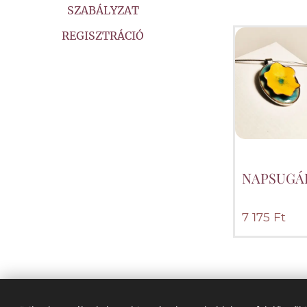
SZABÁLYZAT
REGISZTRÁCIÓ
NAPSUGÁR
7 175
Ft
Nyelvek
Magyar
Deutsch