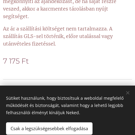
megkönnyíti az ajándékozást, de ha saját részre
veszed, akkor a karcmentes tárolásban nyújt
segítséget.
Az ár a szállítási költséget nem tartalmazza. A
szállítás GLS-sel történik, előre utalással vagy
utánvételes fizetéssel.
7 175
Ft
© 2021 Minden jog fenntartva
Sütiket használunk, hogy biztosítsuk a weboldal megfelelő
Sütik
működését és biztonságát, valamint hogy a lehető legjobb
felhasználói élményt kínáljuk Neked.
Nyelvek
Magyar
Deutsch
Csak a legszükségesebbek elfogadása