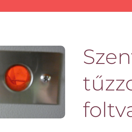
Szen
tűzz
foltv