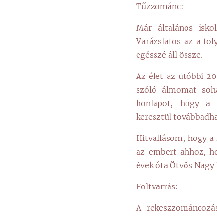
Tűzzománc:
Már általános isko
Varázslatos az a fo
egésszé áll össze.
Az élet az utóbbi 20
szóló álmomat soha
honlapot, hogy a 
keresztül továbbadha
Hitvallásom, hogy a f
az embert ahhoz, ho
évek óta Ötvös Nagy
Foltvarrás:
A rekeszzománcozás 