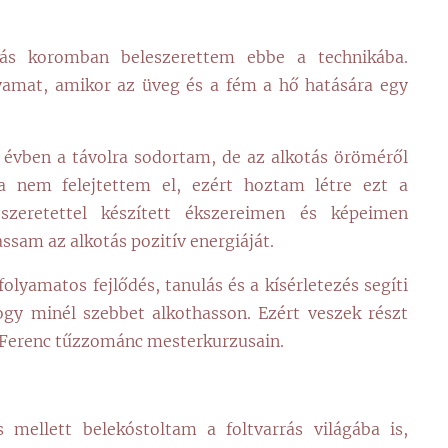
lás koromban beleszerettem ebbe a technikába.
lyamat, amikor az üveg és a fém a hő hatására egy
 évben a távolra sodortam, de az alkotás öröméről
 nem felejtettem el, ezért hoztam létre ezt a
szeretettel készített ékszereimen és képeimen
ssam az alkotás pozitív energiáját.
olyamatos fejlődés, tanulás és a kísérletezés segíti
gy minél szebbet alkothasson. Ezért veszek részt
 Ferenc tűzzománc mesterkurzusain.
mellett belekóstoltam a foltvarrás világába is,