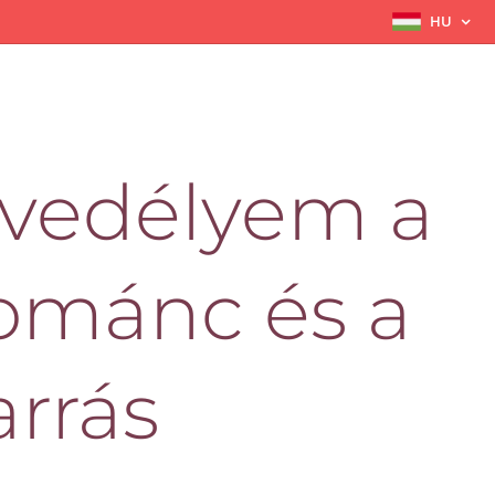
HU
vedélyem a
ománc és a
arrás