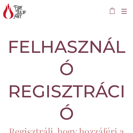
FELHASZNÁL
Ó
REGISZTRÁCI
Ó
Regisztrálj, hogy hozzáférj a