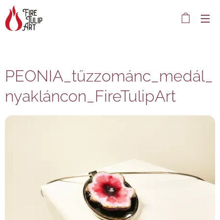
PEONIA_tűzzománc_medál_
nyakláncon_FireTulipArt