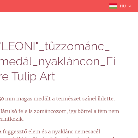
HU
"LEONI"_tűzzománc_
medál_nyakláncon_Fi
re Tulip Art
50 mm magas medált a természet színei ihlette.
Hátulsó fele is zománcozott, így bőrrel a fém nem
érintkezik.
A függesztő elem és a nyaklánc nemesacél