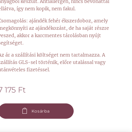
anyagból készült. Antiallergén, nincs bevonattal
ellátva, így nem kopik, nem fakul.
Csomagolás: ajándék fehér ékszerdoboz, amely
megkönnyíti az ajándékozást, de ha saját részre
veszed, akkor a karcmentes tárolásban nyújt
segítséget.
Az ár a szállítási költséget nem tartalmazza. A
szállítás GLS-sel történik, előre utalással vagy
utánvételes fizetéssel.
7 175
Ft
Kosárba