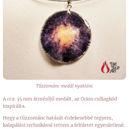
Tűzzománc medál nyaklánc
A cca. 35 mm átmérőjű medált, az Orion csillagköd
inspirálta.
Hogy a tűzzománc hatását érdekesebbé tegyem,
kalapálási technikával tettem a felületet egyenletlené.