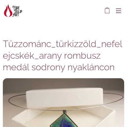
Tűzzománc_türkizzöld_nefel
ejcskék_arany rombusz
medál sodrony nyakláncon