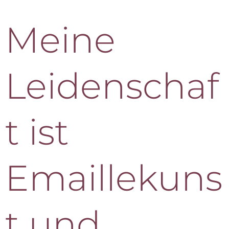
Meine
Leidenschaf
t ist
Emaillekuns
t und