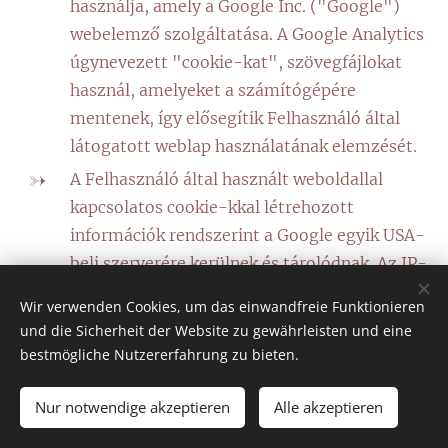
használja, amely a Google Inc. ("Google")
webelemző szolgáltatása. A Google Analytics
úgynevezett "cookie-kat", szövegfájlokat
használ, amelyeket a számítógépére
mentenek, így elősegítik Felhasználó által
látogatott weblap használatának elemzését.
A Felhasználó által használt weboldallal
kapcsolatos cookie-kkal létrehozott
információk rendszerint a Google egyik USA-
beli szerverére kerülnek és tárolódnak. Az IP-
anonimizálás weboldali aktiválásával a Google
Wir verwenden Cookies, um das einwandfreie Funktionieren
a Felhasználó IP-címét az Európai Unió
und die Sicherheit der Website zu gewährleisten und eine
tagállamain belül vagy az Európai Gazdasági
bestmögliche Nutzererfahrung zu bieten.
Térségről szóló megállapodásban részes más
államokban előzőleg megrövidíti.
Nur notwendige akzeptieren
Alle akzeptieren
A teljes IP-címnek a Google USA-ban lévő