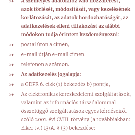
A személyes adatokhoz
való hozzáférést
,
azok törlését, módosítását, vagy kezelésének
korlátozását, az adatok hordozhatóságát, az
adatkezelések elleni tiltakozást az alábbi
módokon tudja érintett kezdeményezni
:
postai úton a címen,
e-mail útján e-mail címen,
telefonon a számon.
Az adatkezelés jogalapja
:
a GDPR 6. cikk (1) bekezdés b) pontja,
Az elektronikus kereskedelemi szolgáltatások,
valamint az információs társadalommal
összefüggő szolgáltatások egyes kérdéseiről
szóló 2001. évi CVIII. törvény (a továbbiakban:
Elker tv.) 13/A. § (3) bekezdése: