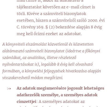
mail címre is, akkor az adatkezelő a
tájékoztatást követően az e-mail címet is
törli. Kivéve a számviteli bizonylatok
esetében, hiszen a számvitelről szóló 2000. évi
C. törvény 169. § (2) bekezdése alapján 8 évig
meg kell őrizni ezeket az adatokat.
A könyvviteli elszámolást közvetlenül és közvetetten
alátámasztó számviteli bizonylatot (ideértve a főkönyvi
számlákat, az analitikus, illetve részletező
nyilvántartásokat is), legalább 8 évig kell olvasható
formában, a könyvelési feljegyzések hivatkozása alapján
visszakereshető módon megőrizni.
Az adatok megismerésére jogosult lehetséges
adatkezelők személye, a személyes adatok
címzettjei
: A személyes adatokat az