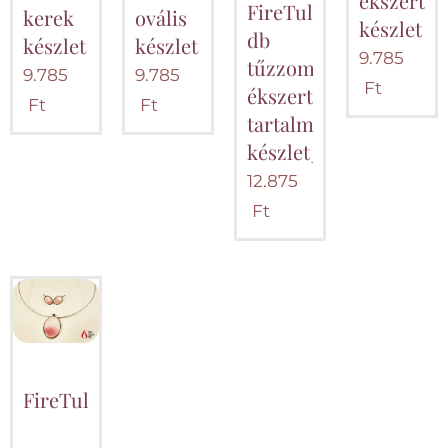
ékszert
FireTulipArt_3
kerek
ovális
készlet
db
készlet
készlet
9.785
tűzzománc
9.785
9.785
Ft
ékszert
Ft
Ft
tartalmazó
készlet_színátmenetes
12.875
Ft
FireTulipArt_"Százszorszép"_tűzzománc_kész