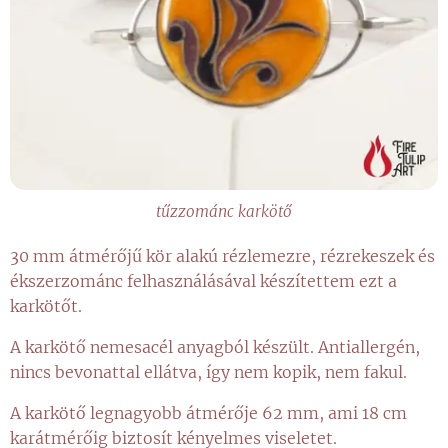
tűzzománc karkötő
30 mm átmérőjű kör alakú rézlemezre, rézrekeszek és
ékszerzománc felhasználásával készítettem ezt a
karkötőt.
A karkötő nemesacél anyagból készült. Antiallergén,
nincs bevonattal ellátva, így nem kopik, nem fakul.
A karkötő legnagyobb átmérője 62 mm, ami 18 cm
karátmérőig biztosít kényelmes viseletet.