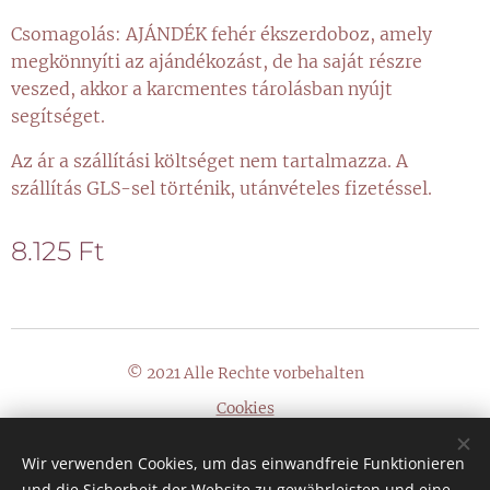
Csomagolás: AJÁNDÉK fehér ékszerdoboz, amely
megkönnyíti az ajándékozást, de ha saját részre
veszed, akkor a karcmentes tárolásban nyújt
segítséget.
Az ár a szállítási költséget nem tartalmazza. A
szállítás GLS-sel történik, utánvételes fizetéssel.
8.125
Ft
© 2021 Alle Rechte vorbehalten
Cookies
Sprachen
Wir verwenden Cookies, um das einwandfreie Funktionieren
Magyar
Deutsch
und die Sicherheit der Website zu gewährleisten und eine