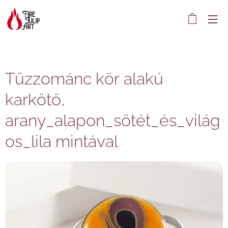
Tűzzománc kör alakú
karkötő,
arany_alapon_sötét_és_világ
os_lila mintával