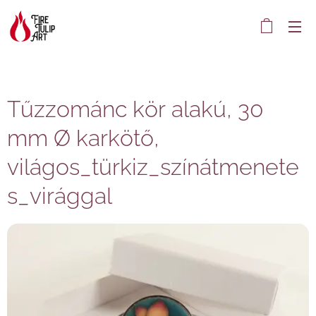
Tűzzománc kör alakú, 30
mm Ø karkötő,
világos_türkiz_színátmenete
s_virággal