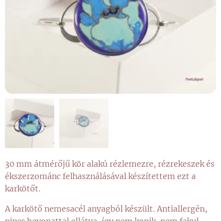
30 mm átmérőjű kör alakú rézlemezre, rézrekeszek és
ékszerzománc felhasználásával készítettem ezt a
karkötőt.
A karkötő nemesacél anyagból készült. Antiallergén,