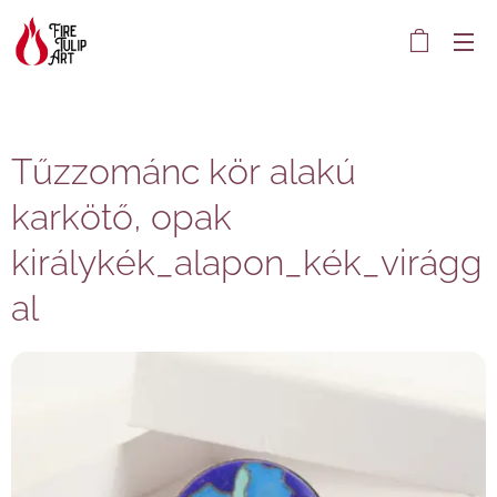
Tűzzománc kör alakú
karkötő, opak
királykék_alapon_kék_virágg
al