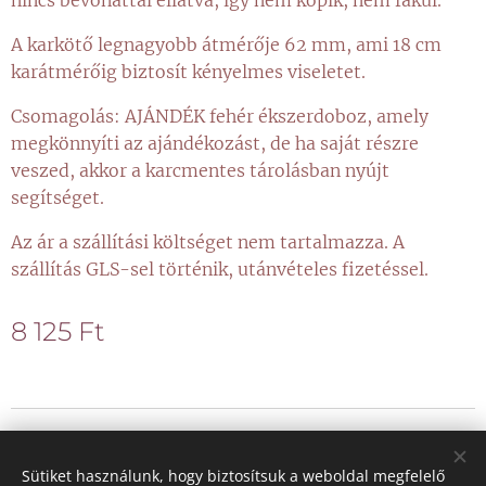
nincs bevonattal ellátva, így nem kopik, nem fakul.
A karkötő legnagyobb átmérője 62 mm, ami 18 cm
karátmérőig biztosít kényelmes viseletet.
Csomagolás: AJÁNDÉK fehér ékszerdoboz, amely
megkönnyíti az ajándékozást, de ha saját részre
veszed, akkor a karcmentes tárolásban nyújt
segítséget.
Az ár a szállítási költséget nem tartalmazza. A
szállítás GLS-sel történik, utánvételes fizetéssel.
8 125
Ft
© 2021 Minden jog fenntartva
Sütiket használunk, hogy biztosítsuk a weboldal megfelelő