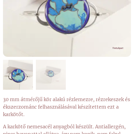
30 mm átmérőjű kör alakú rézlemezre, rézrekeszek és
ékszerzománc felhasználásával készítettem ezt a
karkötőt.
A karkötő nemesacél anyagból készült. Antiallergén,