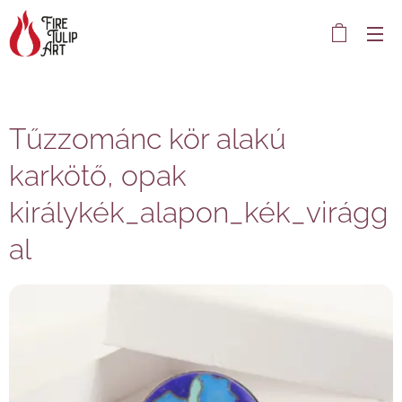
Tűzzománc kör alakú
karkötő, opak
királykék_alapon_kék_virágg
al