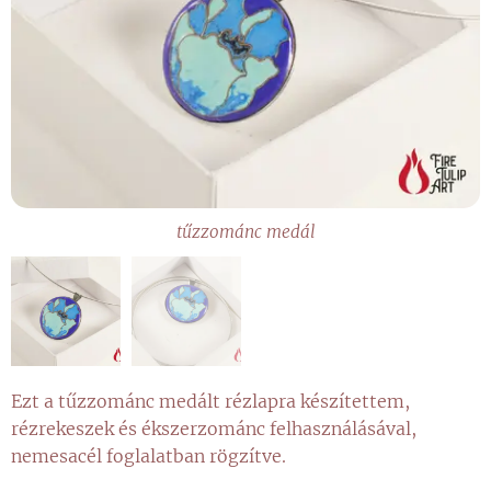
tűzzománc medál
tűzzománc medál
Ezt a tűzzománc medált rézlapra készítettem,
rézrekeszek és ékszerzománc felhasználásával,
nemesacél foglalatban rögzítve.