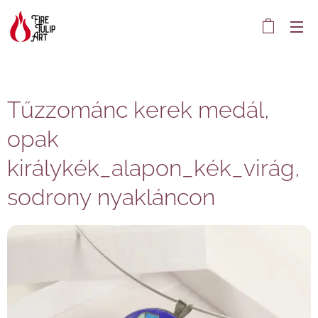
Tűzzománc kerek medál,
opak
királykék_alapon_kék_virág,
sodrony nyakláncon