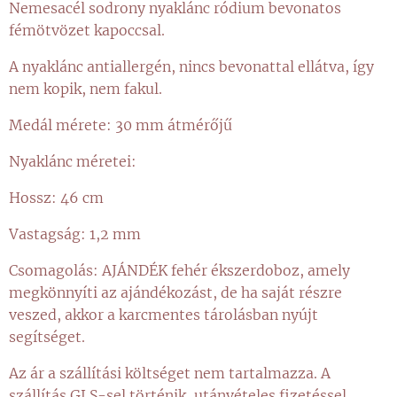
Nemesacél sodrony nyaklánc ródium bevonatos
fémötvözet kapoccsal.
A nyaklánc antiallergén, nincs bevonattal ellátva, így
nem kopik, nem fakul.
Medál mérete: 30 mm átmérőjű
Nyaklánc méretei:
Hossz: 46 cm
Vastagság: 1,2 mm
Csomagolás: AJÁNDÉK fehér ékszerdoboz, amely
megkönnyíti az ajándékozást, de ha saját részre
veszed, akkor a karcmentes tárolásban nyújt
segítséget.
Az ár a szállítási költséget nem tartalmazza. A
szállítás GLS-sel történik, utánvételes fizetéssel.