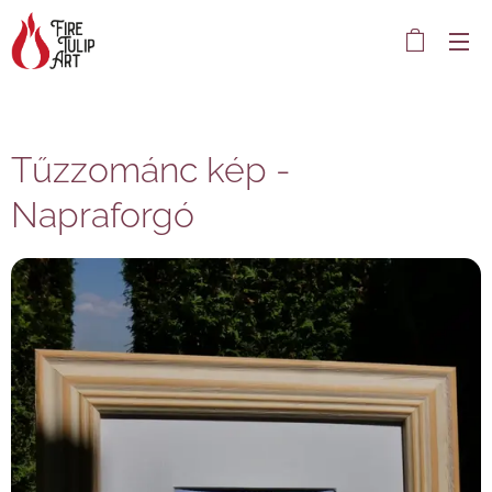
Tűzzománc kép -
Napraforgó