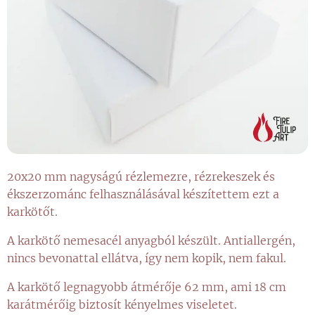
20x20 mm nagyságú rézlemezre, rézrekeszek és
ékszerzománc felhasználásával készítettem ezt a
karkötőt.
A karkötő nemesacél anyagból készült. Antiallergén,
nincs bevonattal ellátva, így nem kopik, nem fakul.
A karkötő legnagyobb átmérője 62 mm, ami 18 cm
karátmérőig biztosít kényelmes viseletet.