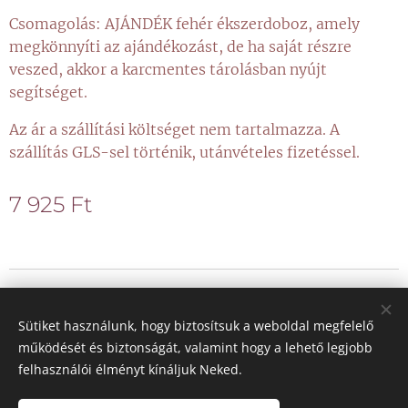
Csomagolás: AJÁNDÉK fehér ékszerdoboz, amely
megkönnyíti az ajándékozást, de ha saját részre
veszed, akkor a karcmentes tárolásban nyújt
segítséget.
Az ár a szállítási költséget nem tartalmazza. A
szállítás GLS-sel történik, utánvételes fizetéssel.
7 925
Ft
© 2021 Minden jog fenntartva
Sütiket használunk, hogy biztosítsuk a weboldal megfelelő
Sütik
működését és biztonságát, valamint hogy a lehető legjobb
felhasználói élményt kínáljuk Neked.
Nyelvek
Magyar
Deutsch