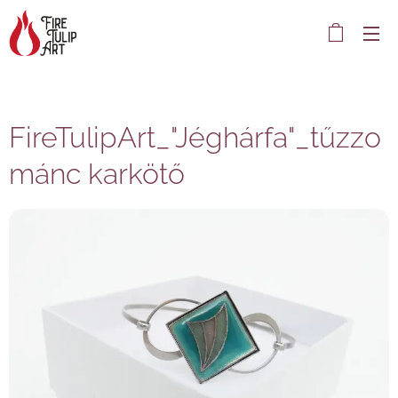
FireTulipArt_"Jéghárfa"_tűzzo
mánc karkötő