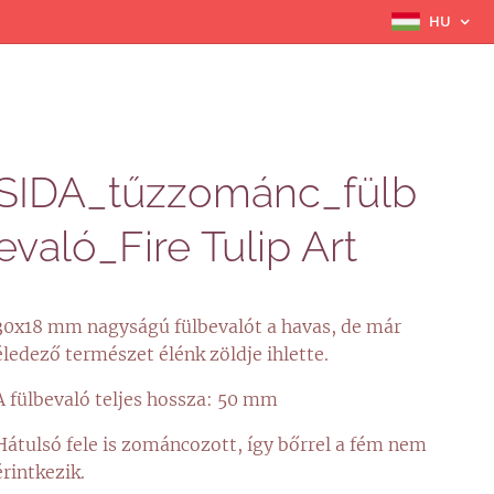
HU
SIDA_tűzzománc_fülb
evaló_Fire Tulip Art
30x18 mm nagyságú fülbevalót a havas, de már
éledező természet élénk zöldje ihlette.
A fülbevaló teljes hossza: 50 mm
Hátulsó fele is zománcozott, így bőrrel a fém nem
érintkezik.