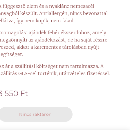
A függesztő elem és a nyaklánc nemesacél
anyagból készült. Antiallergén, nincs bevonattal
ellátva, így nem kopik, nem fakul.
Csomagolás: ajándék fehér ékszerdoboz, amely
megkönnyíti az ajándékozást, de ha saját részre
veszed, akkor a karcmentes tárolásban nyújt
segítséget.
Az ár a szállítási költséget nem tartalmazza. A
szállítás GLS-sel történik, utánvételes fizetéssel.
3 550
Ft
Nincs raktáron