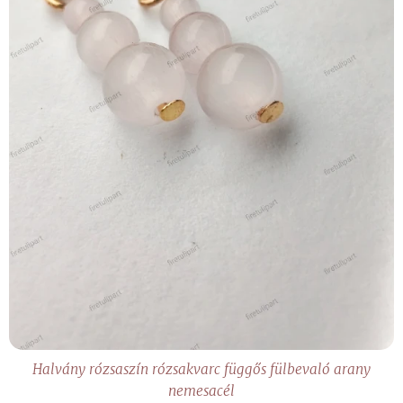
Halvány rózsaszín rózsakvarc függős fülbevaló arany
nemesacél