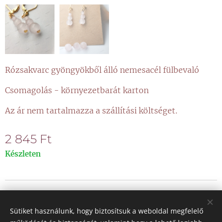
Rózsakvarc gyöngyökből álló nemesacél fülbevaló
Csomagolás - környezetbarát karton
Az ár nem tartalmazza a szállítási költséget.
2 845
Ft
Készleten
© 2021 Minden jog fenntartva
Sütiket használunk, hogy biztosítsuk a weboldal megfelelő
Sütik