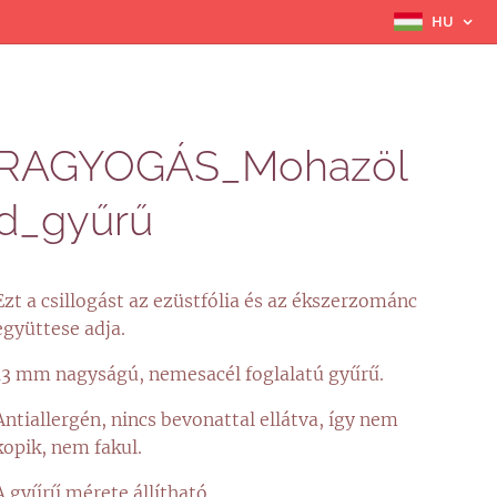
HU
RAGYOGÁS_Mohazöl
d_gyűrű
Ezt a csillogást az ezüstfólia és az ékszerzománc
együttese adja.
13 mm nagyságú, nemesacél foglalatú gyűrű.
Antiallergén, nincs bevonattal ellátva, így nem
kopik, nem fakul.
A gyűrű mérete állítható.