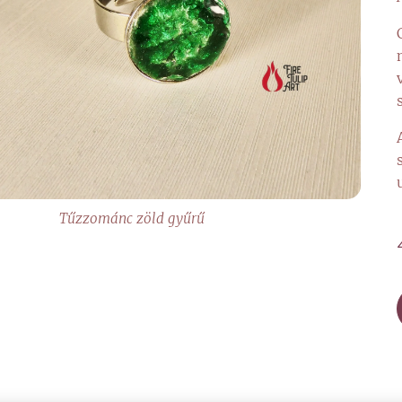
Tűzzománc zöld gyűrű