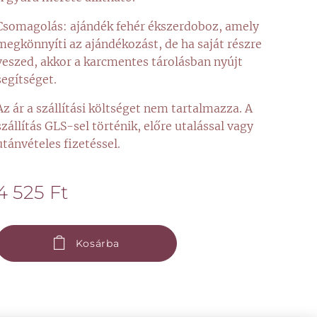
Csomagolás: ajándék fehér ékszerdoboz, amely
megkönnyíti az ajándékozást, de ha saját részre
veszed, akkor a karcmentes tárolásban nyújt
segítséget.
Az ár a szállítási költséget nem tartalmazza. A
szállítás GLS-sel történik, előre utalással vagy
utánvételes fizetéssel.
4 525
Ft
Kosárba