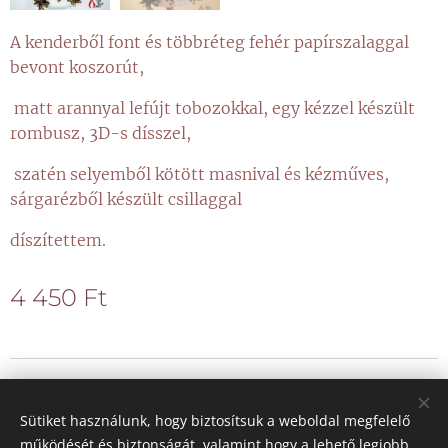
A kenderből font és többréteg fehér papírszalaggal
bevont koszorút,
matt arannyal lefújt tobozokkal, egy kézzel készült
rombusz, 3D-s dísszel,
szatén selyemből kötött masnival és kézműves,
sárgarézből készült csillaggal
díszítettem.
4 450
Ft
© 2021 Minden jog fenntartva
Sütiket használunk, hogy biztosítsuk a weboldal megfelelő
Sütik
működését és biztonságát, valamint hogy a lehető legjobb