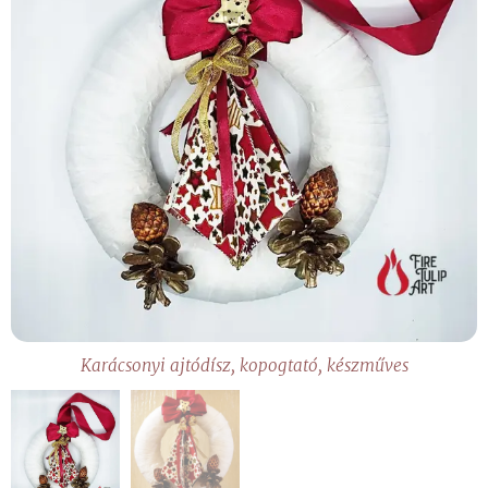
Karácsonyi ajtódísz, kopogtató, készműves