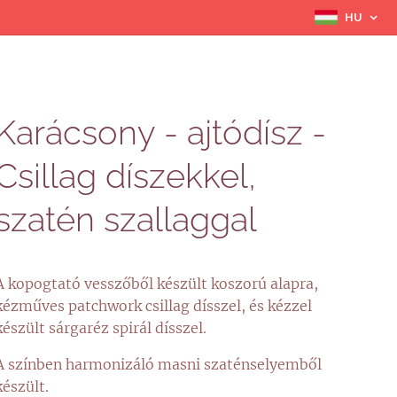
HU
Karácsony - ajtódísz -
Csillag díszekkel,
szatén szallaggal
A kopogtató vesszőből készült koszorú alapra,
kézműves patchwork csillag dísszel, és kézzel
készült sárgaréz spirál dísszel.
A színben harmonizáló masni szaténselyemből
készült.