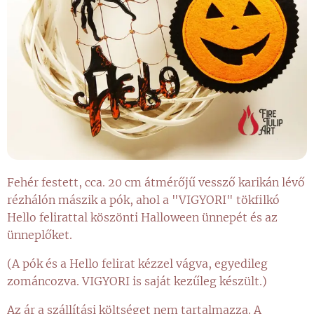
Fehér festett, cca. 20 cm átmérőjű vessző karikán lévő
rézhálón mászik a pók, ahol a "VIGYORI" tökfilkó
Hello felirattal köszönti Halloween ünnepét és az
ünneplőket.
(A pók és a Hello felirat kézzel vágva, egyedileg
zománcozva. VIGYORI is saját kezűleg készült.)
Az ár a szállítási költséget nem tartalmazza. A