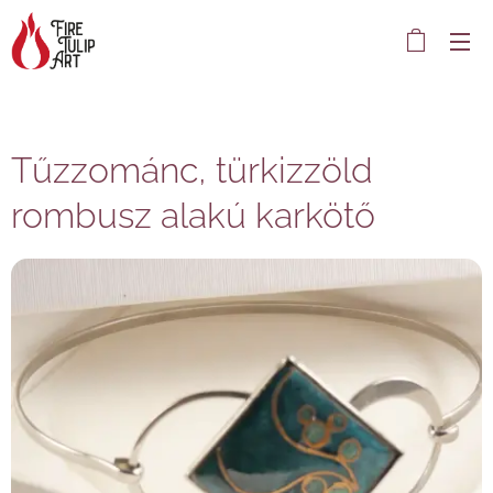
Tűzzománc, türkizzöld
rombusz alakú karkötő