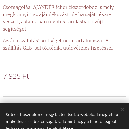
Csomagolás: AJÁNDÉK fehér ékszerdoboz, amely
megkönnyíti az ajándékozást, de ha saját részre
veszed, akkor a karcmentes tárolásban nyújt
segítséget.
Az ár a szállítási költséget nem tartalmazza. A
szállítás GLS-sel történik, utánvételes fizetéssel.
7 925
Ft
© 2021 Minden jog fenntartva
Sütiket használunk, hogy biztosítsuk a weboldal megfelelő
Sütik
működését és biztonságát, valamint hogy a lehető legjobb
felhasználói élményt kínáljuk Neked.