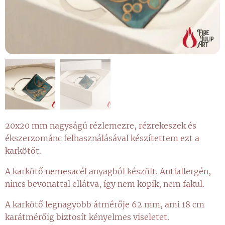
20x20 mm nagyságú rézlemezre, rézrekeszek és
ékszerzománc felhasználásával készítettem ezt a
karkötőt.
A karkötő nemesacél anyagból készült. Antiallergén,
nincs bevonattal ellátva, így nem kopik, nem fakul.
A karkötő legnagyobb átmérője 62 mm, ami 18 cm
karátmérőig biztosít kényelmes viseletet.