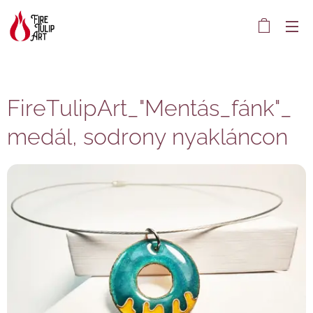
FireTulipArt_"Mentás_fánk"_
medál, sodrony nyakláncon