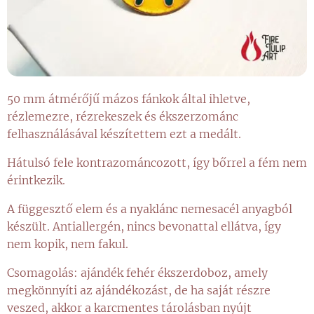
50 mm átmérőjű mázos fánkok által ihletve,
rézlemezre, rézrekeszek és ékszerzománc
felhasználásával készítettem ezt a medált.
Hátulsó fele kontrazománcozott, így bőrrel a fém nem
érintkezik.
A függesztő elem és a nyaklánc nemesacél anyagból
készült. Antiallergén, nincs bevonattal ellátva, így
nem kopik, nem fakul.
Csomagolás: ajándék fehér ékszerdoboz, amely
megkönnyíti az ajándékozást, de ha saját részre
veszed, akkor a karcmentes tárolásban nyújt