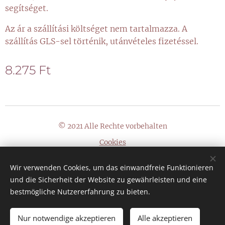
segítséget.
Az ár a szállítási költséget nem tartalmazza. A
szállítás GLS-sel történik, utánvételes fizetéssel.
8.275
Ft
© 2021 Alle Rechte vorbehalten
Cookies
Sprachen
Wir verwenden Cookies, um das einwandfreie Funktionieren
Magyar
Deutsch
und die Sicherheit der Website zu gewährleisten und eine
bestmögliche Nutzererfahrung zu bieten.
Nur notwendige akzeptieren
Alle akzeptieren
Zum Warenkorb hinzufügen