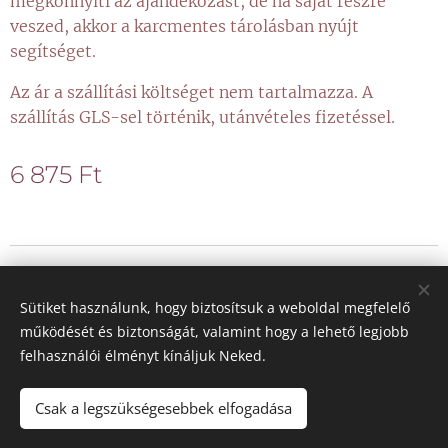
megkönnyíti az ajándékozást, de ha saját részre
veszed, akkor a karcmentes tárolásban nyújt
segítséget.
Az ár a szállítási költséget nem tartalmazza. A
szállítás GLS-sel történik, utánvételes fizetéssel.
6 875
Ft
© 2021 Minden jog fenntartva
Sütiket használunk, hogy biztosítsuk a weboldal megfelelő
Sütik
működését és biztonságát, valamint hogy a lehető legjobb
felhasználói élményt kínáljuk Neked.
Nyelvek
Magyar
Deutsch
Csak a legszükségesebbek elfogadása