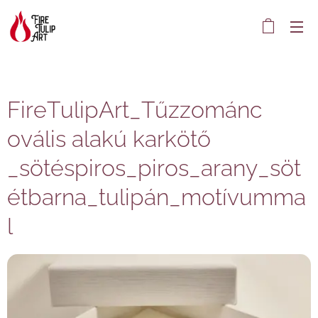
FireTulipArt_Tűzzománc
ovális alakú karkötő
_sötéspiros_piros_arany_söt
étbarna_tulipán_motívumma
l