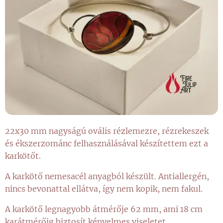
22x30 mm nagyságú ovális rézlemezre, rézrekeszek
és ékszerzománc felhasználásával készítettem ezt a
karkötőt.
A karkötő nemesacél anyagból készült. Antiallergén,
nincs bevonattal ellátva, így nem kopik, nem fakul.
A karkötő legnagyobb átmérője 62 mm, ami 18 cm
karátmérőig biztosít kényelmes viseletet.