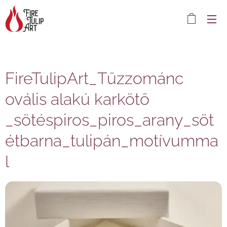
FireTulipArt_Tűzzománc
ovális alakú karkötő
_sötéspiros_piros_arany_söt
étbarna_tulipán_motívumma
l