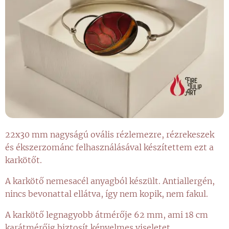
22x30 mm nagyságú ovális rézlemezre, rézrekeszek
és ékszerzománc felhasználásával készítettem ezt a
karkötőt.
A karkötő nemesacél anyagból készült. Antiallergén,
nincs bevonattal ellátva, így nem kopik, nem fakul.
A karkötő legnagyobb átmérője 62 mm, ami 18 cm
karátmérőig biztosít kényelmes viseletet.