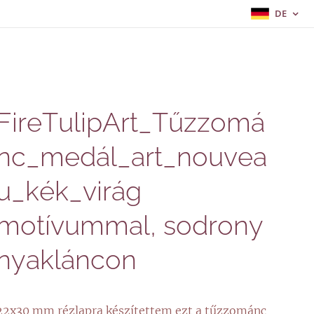
DE
FireTulipArt_Tűzzomá
nc_medál_art_nouvea
u_kék_virág
motívummal, sodrony
nyakláncon
22x30 mm rézlapra készítettem ezt a tűzzománc