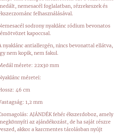
medált, nemesacél foglalatban, rézrekeszek és
ékszerzománc felhasználásával.
Nemesacél sodrony nyaklánc ródium bevonatos
fémötvözet kapoccsal.
A nyaklánc antiallergén, nincs bevonattal ellátva,
így nem kopik, nem fakul.
Medál mérete: 22x30 mm
Nyaklánc méretei:
Hossz: 46 cm
Vastagság: 1,2 mm
Csomagolás: AJÁNDÉK fehér ékszerdoboz, amely
megkönnyíti az ajándékozást, de ha saját részre
veszed, akkor a karcmentes tárolásban nyújt