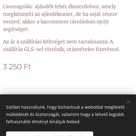
Csomagolás: ajándék fehér ékszerdoboz, amely
megkönnyíti az ajándékozást, de ha saját részre
veszed, akkor a karcmentes tárolásban nyújt
segítséget.
Az ár a szállítási költséget nem tartalmazza. A
szállítás GLS-sel történik, utánvételes fizetéssel.
3 250
Ft
© 2021 Minden jog fenntartva
Sütiket használunk, hogy biztosítsuk a weboldal megfelelő
Sütik
működését és biztonságát, valamint hogy a lehető legjobb
felhasználói élményt kínáljuk Neked.
Nyelvek
Magyar
Deutsch