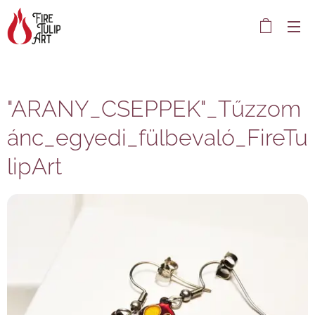
"ARANY_CSEPPEK"_Tűzzom
ánc_egyedi_fülbevaló_FireTu
lipArt