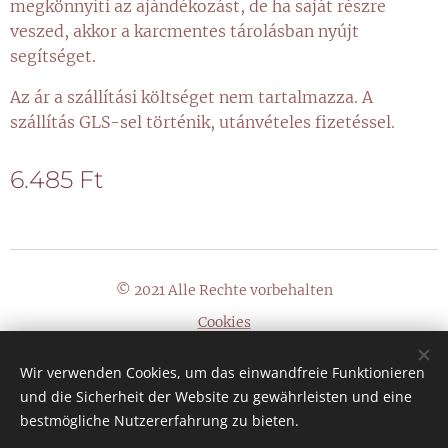
megkönnyíti az ajándékozást, de ha saját részre
veszed, akkor a karcmentes tárolásban nyújt
segítséget.
Az ár a szállítási költséget nem tartalmazza. A
szállítás GLS-sel történik, utánvételes fizetéssel.
6.485
Ft
© 2021 Alle Rechte vorbehalten
Cookies
Sprachen
Wir verwenden Cookies, um das einwandfreie Funktionieren
Magyar
Deutsch
und die Sicherheit der Website zu gewährleisten und eine
bestmögliche Nutzererfahrung zu bieten.