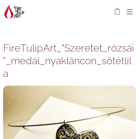
FireTulipArt_"Szeretet_rózsái
"_medál_nyakláncon_sötétlil
a