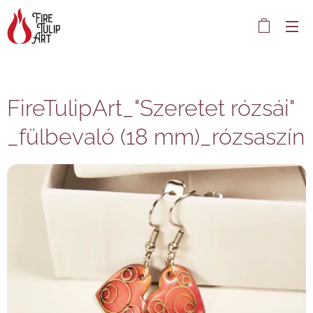
FireTulipArt_"Szeretet rózsái"
_fülbevaló (18 mm)_rózsaszín