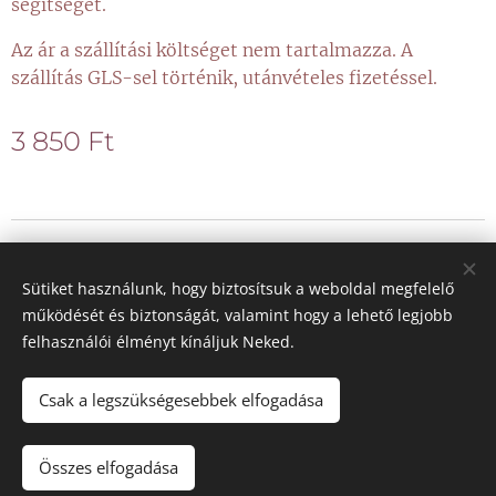
segítséget.
Az ár a szállítási költséget nem tartalmazza. A
szállítás GLS-sel történik, utánvételes fizetéssel.
3 850
Ft
© 2021 Minden jog fenntartva
Sütiket használunk, hogy biztosítsuk a weboldal megfelelő
Sütik
működését és biztonságát, valamint hogy a lehető legjobb
felhasználói élményt kínáljuk Neked.
Nyelvek
Magyar
Deutsch
Csak a legszükségesebbek elfogadása
Összes elfogadása
Kosárba