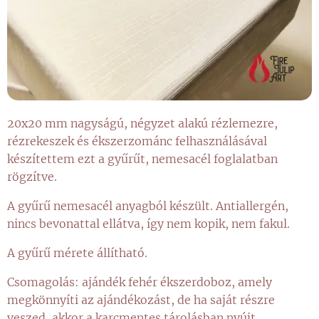
20x20 mm nagyságú, négyzet alakú rézlemezre,
rézrekeszek és ékszerzománc felhasználásával
készítettem ezt a gyűrűt, nemesacél foglalatban
rögzítve.
A gyűrű nemesacél anyagból készült. Antiallergén,
nincs bevonattal ellátva, így nem kopik, nem fakul.
A gyűrű mérete állítható.
Csomagolás: ajándék fehér ékszerdoboz, amely
megkönnyíti az ajándékozást, de ha saját részre
veszed, akkor a karcmentes tárolásban nyújt