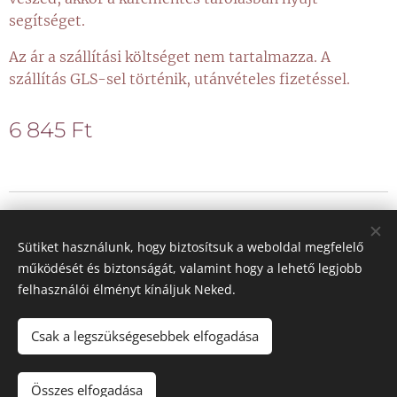
segítséget.
Az ár a szállítási költséget nem tartalmazza. A
szállítás GLS-sel történik, utánvételes fizetéssel.
6 845
Ft
© 2021 Minden jog fenntartva
Sütiket használunk, hogy biztosítsuk a weboldal megfelelő
Sütik
működését és biztonságát, valamint hogy a lehető legjobb
felhasználói élményt kínáljuk Neked.
Nyelvek
Magyar
Deutsch
Csak a legszükségesebbek elfogadása
Összes elfogadása
Kosárba