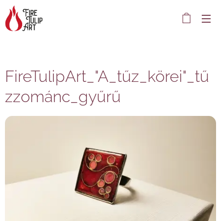
FireTulipArt_"A_tűz_körei"_tű
zzománc_gyűrű