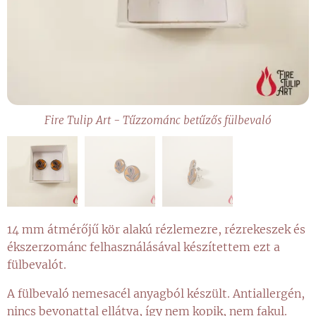
Fire Tulip Art - Tűzzománc betűzős fülbevaló
14 mm átmérőjű kör alakú rézlemezre, rézrekeszek és
ékszerzománc felhasználásával készítettem ezt a
fülbevalót.
A fülbevaló nemesacél anyagból készült. Antiallergén,
nincs bevonattal ellátva, így nem kopik, nem fakul.