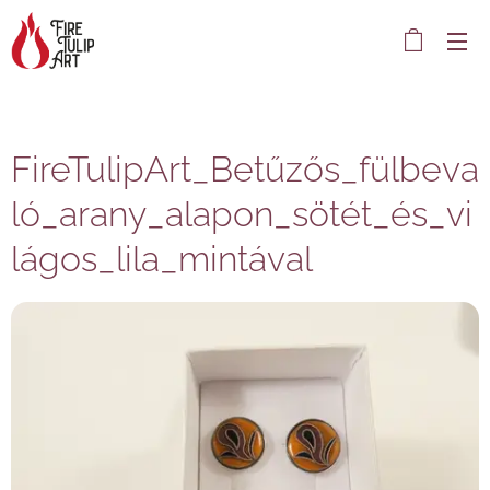
FireTulipArt_Betűzős_fülbeva
ló_arany_alapon_sötét_és_vi
lágos_lila_mintával