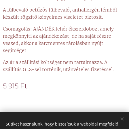
A fülbevaló betűzős fülbevaló, antiallergén fémből
készült rögzítő kényelmes viseletet biztosít.
Csomagolás: AJÁNDÉK fehér ékszerdoboz, amely
megkönnyíti az ajándékozást, de ha saját részre
veszed, akkor a karcmentes tárolásban nyújt
segítséget.
Az ár a szállítási költséget nem tartalmazza. A
szállítás GLS-sel történik, utánvételes fizetéssel.
5 915
Ft
© 2021 Minden jog fenntartva
Sütiket használunk, hogy biztosítsuk a weboldal megfelelő
Sütik