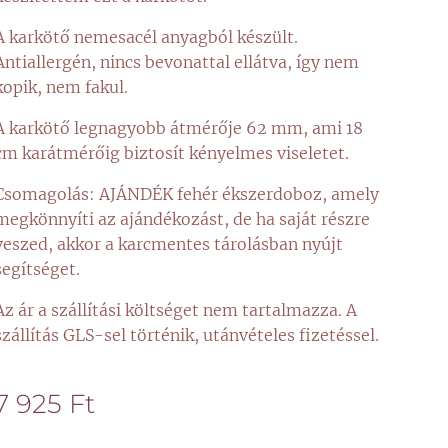
A karkötő nemesacél anyagból készült.
Antiallergén, nincs bevonattal ellátva, így nem
kopik, nem fakul.
A karkötő legnagyobb átmérője 62 mm, ami 18
cm karátmérőig biztosít kényelmes viseletet.
Csomagolás: AJÁNDÉK fehér ékszerdoboz, amely
megkönnyíti az ajándékozást, de ha saját részre
veszed, akkor a karcmentes tárolásban nyújt
segítséget.
Az ár a szállítási költséget nem tartalmazza. A
szállítás GLS-sel történik, utánvételes fizetéssel.
7 925
Ft