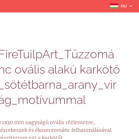
HU
FireTuilpArt_Tűzzomá
nc ovális alakú karkötő
_sötétbarna_arany_vir
ág_motívummal
22x30 mm nagyságú ovális rézlemezre,
rézrekeszek és ékszerzománc felhasználásával
készítettem ezt a karkötőt.