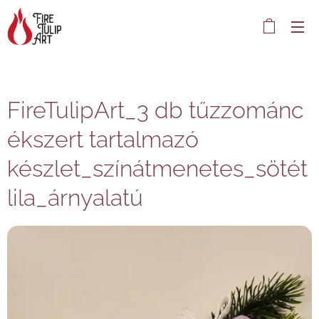
FireTulipArt_3 db tűzzománc
ékszert tartalmazó
készlet_színátmenetes_sötét
lila_árnyalatú