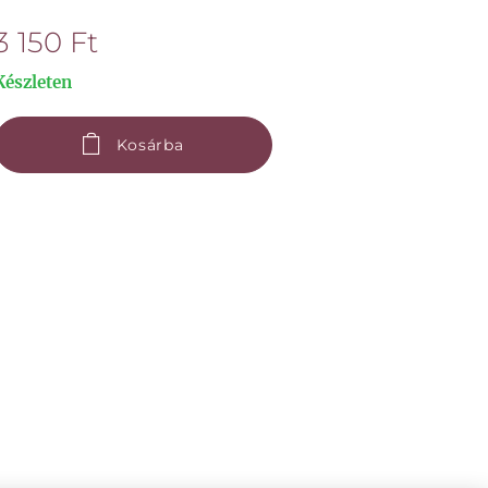
3 150
Ft
Készleten
Kosárba