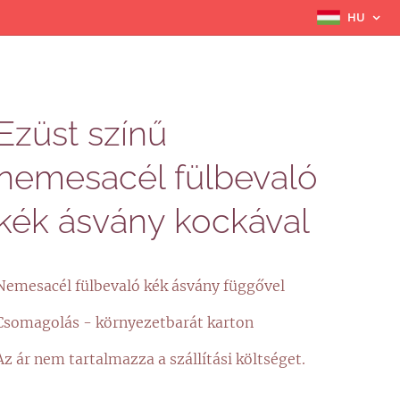
HU
Ezüst színű
nemesacél fülbevaló
kék ásvány kockával
Nemesacél fülbevaló kék ásvány függővel
Csomagolás - környezetbarát karton
Az ár nem tartalmazza a szállítási költséget.