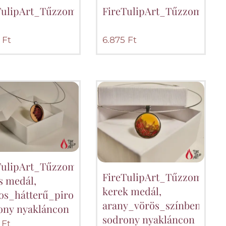
dál,
TulipArt_Tűzzománc_szív_medál_sötétvörös_rózs
FireTulipArt_Tűzzománc_s
Ft
6.875
Ft
TulipArt_Tűzzománc
FireTulipArt_Tűzzománc
s medál,
kerek medál,
gos_hátterű_piros_árnyalatú_virág,
ros_szívvel
arany_vörös_színben,
ony nyakláncon
l_art_nouveau_kék_virág
sodrony nyakláncon
Ft