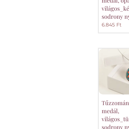
medál, op
világos_k
sodrony n
6.845
Ft
Tűzzomán
medál,
világos_t
sodrony n