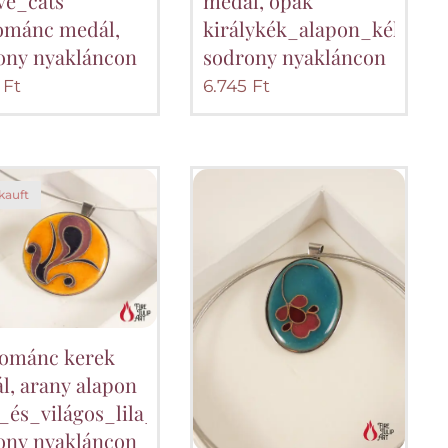
ve_cats"
medál, opak
ománc medál,
királykék_alapon_kék_virá
ony nyakláncon
sodrony nyakláncon
Ft
6.745
Ft
kauft
ománc kerek
l, arany alapon
t_és_világos_lila_színben,
ony nyakláncon