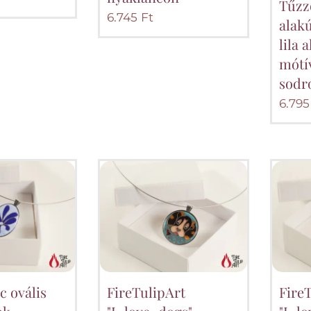
Tűzz
6.745
Ft
alak
lila 
mótí
sodr
6.795
 ovális
FireTulipArt
Fire