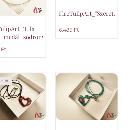
edál_sodrony_nyakláncon
FireTulipArt_"Szeretet_ró
ín
ulipArt_"Lila
6.485
Ft
z"_medál_sodronyzománcon
Ft
kauft