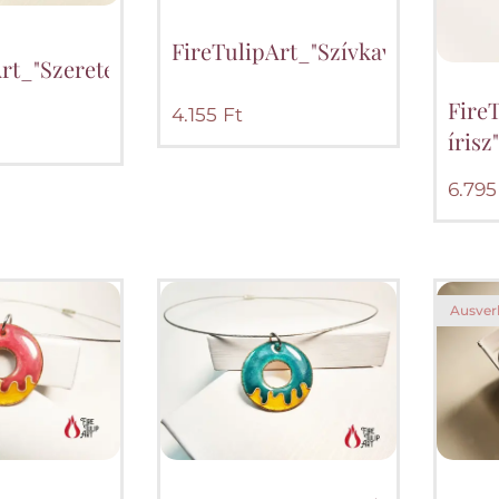
FireTulipArt_"Szívkavalkád"_m
Art_"Szeretet_rózsái"_medál_nyakláncon_rózsasz
FireT
4.155
Ft
íris
6.795
Ausver