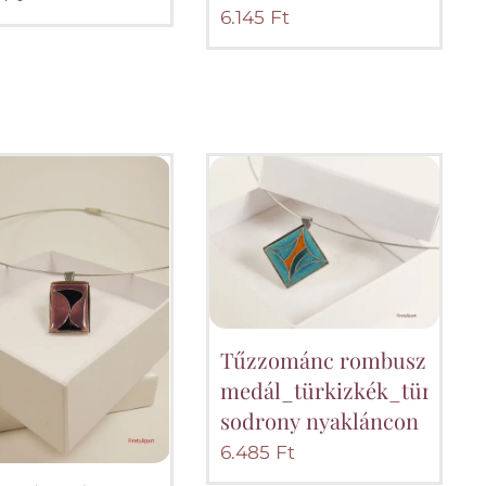
6.145
Ft
Tűzzománc rombusz
medál_türkizkék_türkizzö
sodrony nyakláncon
6.485
Ft