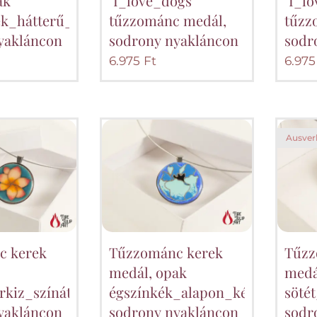
ak
"I_love_dogs"
"I_lo
ék_hátterű_királykék_virág,
tűzzománc medál,
tűzz
yakláncon
sodrony nyakláncon
sodr
6.975
Ft
6.975
Ausver
c kerek
Tűzzománc kerek
Tűzz
medál, opak
medá
ürkiz_színátmenetes_virág,
égszínkék_alapon_kék_virág,
söté
yakláncon
sodrony nyakláncon
sodr