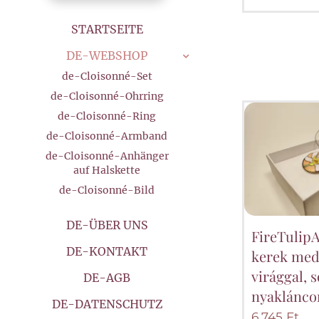
STARTSEITE
DE-WEBSHOP
de-Cloisonné-Set
de-Cloisonné-Ohrring
de-Cloisonné-Ring
de-Cloisonné-Armband
de-Cloisonné-Anhänger
auf Halskette
de-Cloisonné-Bild
DE-ÜBER UNS
FireTulip
DE-KONTAKT
kerek med
virággal, 
DE-AGB
nyaklánco
DE-DATENSCHUTZ
6.745
Ft