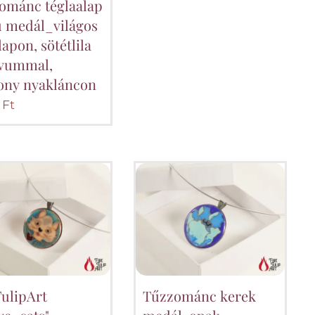
ománc téglaalap
ú medál_világos
alapon, sötétlila
vummal,
ony nyakláncon
Ft
TulipArt
Tűzzománc kerek