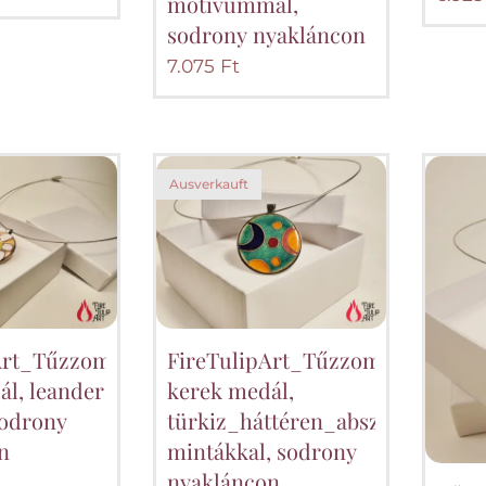
motívummal,
sodrony nyakláncon
7.075
Ft
Ausverkauft
Art_Tűzzománc
FireTulipArt_Tűzzománc
ál, leander
kerek medál,
sodrony
türkiz_háttéren_absztrakt
n
mintákkal, sodrony
nyakláncon