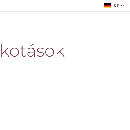
DE
lkotások